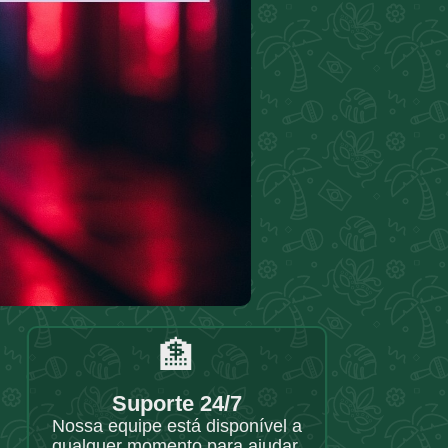
🏦
Suporte 24/7
Nossa equipe está disponível a
qualquer momento para ajudar.