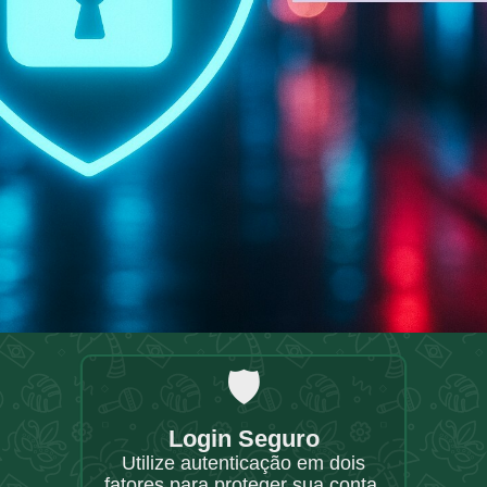
🛡
Login Seguro
Utilize autenticação em dois
fatores para proteger sua conta.