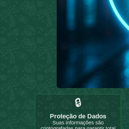
🔒
Proteção de Dados
Suas informações são
criptografadas para garantir total