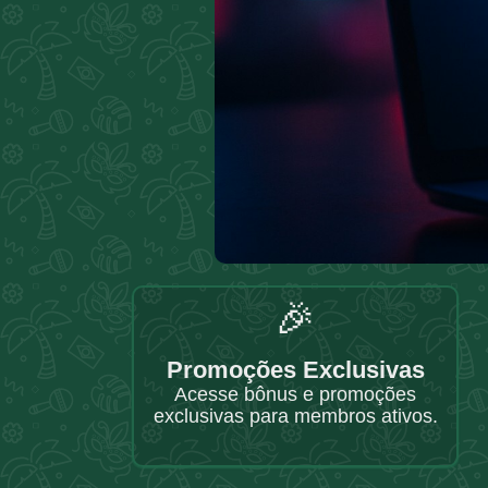
🎉
Promoções Exclusivas
Acesse bônus e promoções
exclusivas para membros ativos.