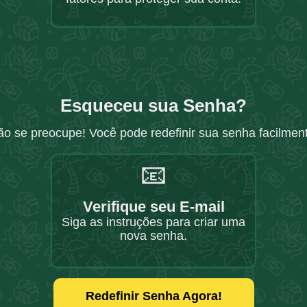
Esqueceu sua Senha?
o se preocupe! Você pode redefinir sua senha facilmen
📧
Verifique seu E-mail
Siga as instruções para criar uma
nova senha.
Redefinir Senha Agora!