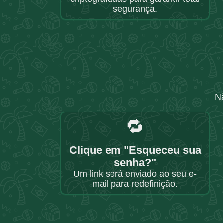
segurança.
Nã
🔁
Clique em "Esqueceu sua
senha?"
Um link será enviado ao seu e-
mail para redefinição.