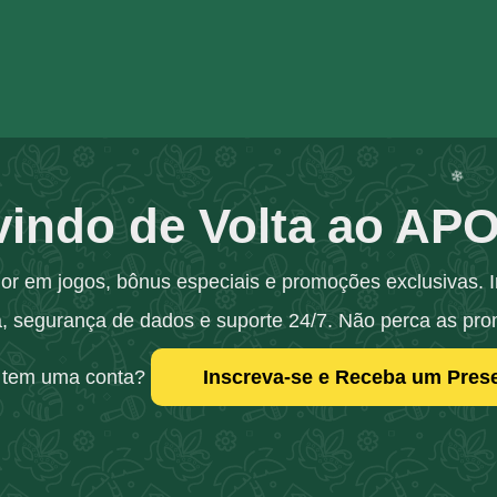
❄
❄
indo de Volta ao A
❄
❄
hor em jogos, bônus especiais e promoções exclusivas. 
a, segurança de dados e suporte 24/7. Não perca as pro
 tem uma conta?
Inscreva-se e Receba um Pres