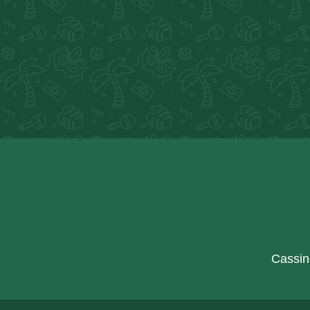
Cassin