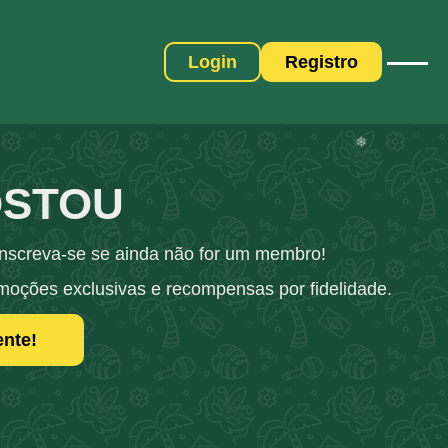
Login
Registro
❄
❄
❄
POSTOU
❄
Inscreva-se se ainda não for um membro!
moções exclusivas e recompensas por fidelidade.
ente!